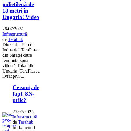
polietilenă de
18 metri în
Ungaria! Video
26/07/2024
Infrastructură
de
Terahub
Direct din Parcul
Industrial TeraPlast
din Sărățel către
renumita zonă
viticolă Tokaj din
Ungaria, TeraPlast a
livrat țevi ...
Ce sunt, de
fapt, SN-
urile?
25/07/2025
Infrastructură
de
Terahub
În domeniul