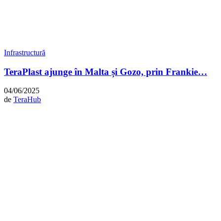
Infrastructură
TeraPlast ajunge în Malta și Gozo, prin Frankie…
04/06/2025
de
TeraHub