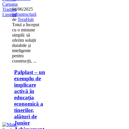
04/06/2025
Infrastructură
de
TeraHub
Totul a început
cu o misiune
simplă: să
oferim soluții
durabile și
inteligente
pentru
construcții, ...
Palplast – un
exemplu de
implicare
activă în
educația
economică a
tinerilor,
alături de
Junior