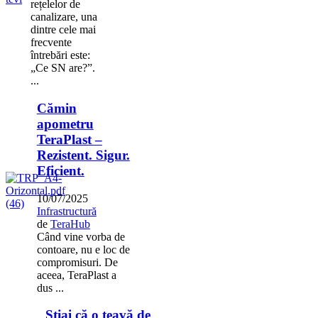
rețelelor de
canalizare, una
dintre cele mai
frecvente
întrebări este:
„Ce SN are?”.
...
Cămin
apometru
TeraPlast –
Rezistent. Sigur.
Eficient.
10/07/2025
Infrastructură
de
TeraHub
Când vine vorba de
contoare, nu e loc de
compromisuri. De
aceea, TeraPlast a
dus ...
Știai că o țeavă de