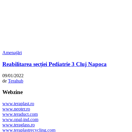
Amenajări
Reabilitarea secției Pediatrie 3 Cluj Napoca
09/01/2022
de
Terahub
Webzine
www.teraplast.ro
www.neoter.ro
www.teraduct.com
www.opal-ind.com
www.teraglass.ro
www.teraplastrecycling.com