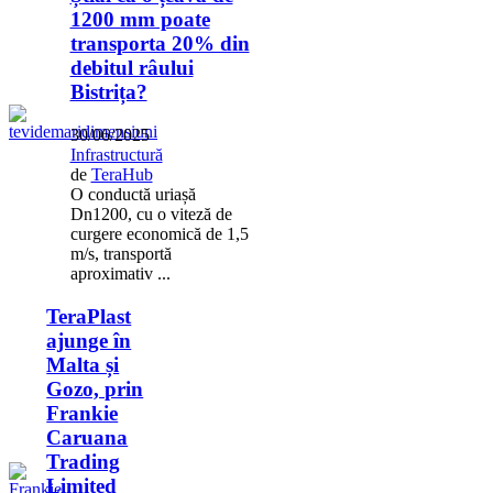
1200 mm poate
transporta 20% din
debitul râului
Bistrița?
30/06/2025
Infrastructură
de
TeraHub
O conductă uriașă
Dn1200, cu o viteză de
curgere economică de 1,5
m/s, transportă
aproximativ ...
TeraPlast
ajunge în
Malta și
Gozo, prin
Frankie
Caruana
Trading
Limited