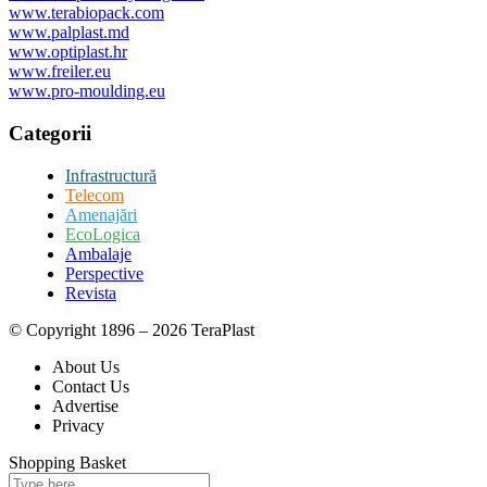
www.terabiopack.com
www.palplast.md
www.optiplast.hr
www.freiler.eu
www.pro-moulding.eu
Categorii
Infrastructură
Telecom
Amenajări
EcoLogica
Ambalaje
Perspective
Revista
© Copyright 1896 – 2026 TeraPlast
About Us
Contact Us
Advertise
Privacy
Shopping Basket