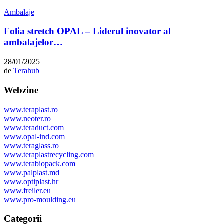
Ambalaje
Folia stretch OPAL – Liderul inovator al
ambalajelor…
28/01/2025
de
Terahub
Webzine
www.teraplast.ro
www.neoter.ro
www.teraduct.com
www.opal-ind.com
www.teraglass.ro
www.teraplastrecycling.com
www.terabiopack.com
www.palplast.md
www.optiplast.hr
www.freiler.eu
www.pro-moulding.eu
Categorii