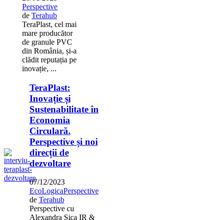
Perspective
de
Terahub
TeraPlast, cel mai
mare producător
de granule PVC
din România, și-a
clădit reputația pe
inovație, ...
TeraPlast:
Inovație și
Sustenabilitate în
Economia
Circulară.
Perspective și noi
direcții de
dezvoltare
07/12/2023
EcoLogica
Perspective
de
Terahub
Perspective cu
Alexandra Șica IR &