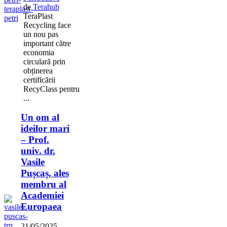
de
Terahub
TeraPlast
Recycling face
un nou pas
important către
economia
circulară prin
obținerea
certificării
RecyClass pentru
...
Un om al
ideilor mari
– Prof.
univ. dr.
Vasile
Pușcaș, ales
membru al
Academiei
Europaea
21/05/2025