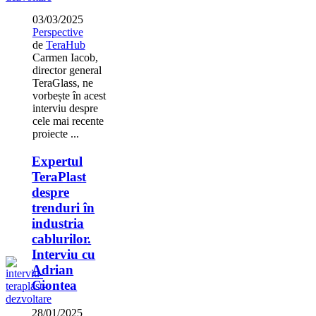
03/03/2025
Perspective
de
TeraHub
Carmen Iacob,
director general
TeraGlass, ne
vorbește în acest
interviu despre
cele mai recente
proiecte ...
Expertul
TeraPlast
despre
trenduri în
industria
cablurilor.
Interviu cu
Adrian
Ciontea
28/01/2025