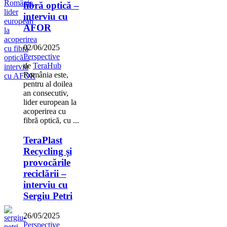
fibră optică –
interviu cu
AFOR
02/06/2025
Perspective
de
TeraHub
România este,
pentru al doilea
an consecutiv,
lider european la
acoperirea cu
fibră optică, cu ...
TeraPlast
Recycling și
provocările
reciclării –
interviu cu
Sergiu Petri
26/05/2025
Perspective