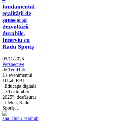
fundamentul
egalității de
șanse și al
dezvoltării
durabile.
Interviu cu
Radu Sporiş
05/11/2025
Perspective
de
TeraHub
La evenimentul
ITLab RBL
„Educația digitală
- 30 octombrie
2025”, desfășurat
la Jelna, Radu
Sporiș, ...