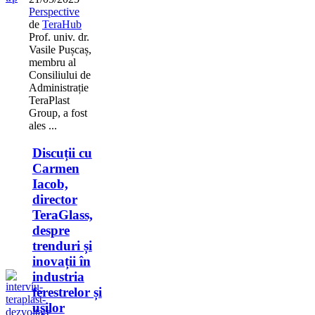
Perspective
de
TeraHub
Prof. univ. dr.
Vasile Pușcaș,
membru al
Consiliului de
Administrație
TeraPlast
Group, a fost
ales ...
Discuții cu
Carmen
Iacob,
director
TeraGlass,
despre
trenduri și
inovații în
industria
ferestrelor și
ușilor