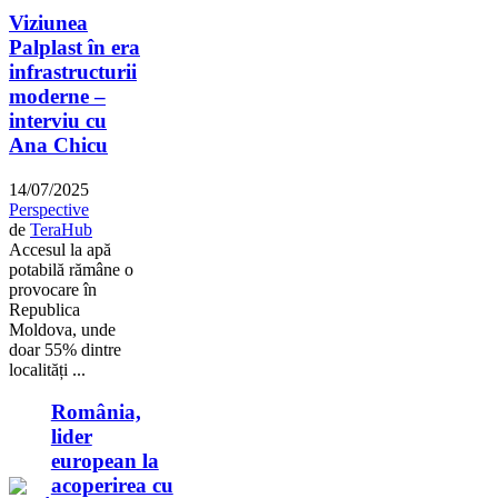
Viziunea
Palplast în era
infrastructurii
moderne –
interviu cu
Ana Chicu
14/07/2025
Perspective
de
TeraHub
Accesul la apă
potabilă rămâne o
provocare în
Republica
Moldova, unde
doar 55% dintre
localități ...
România,
lider
european la
acoperirea cu