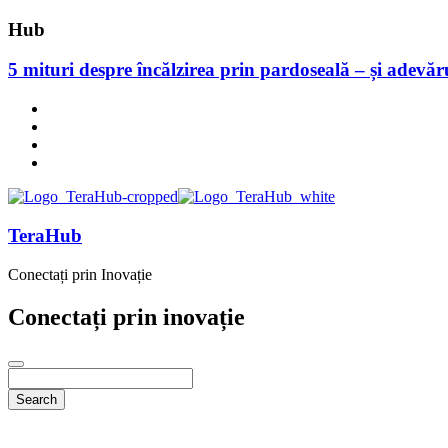
Hub
5 mituri despre încălzirea prin pardoseală – și adevă
TeraHub
Conectați prin Inovație
Conectați prin inovație