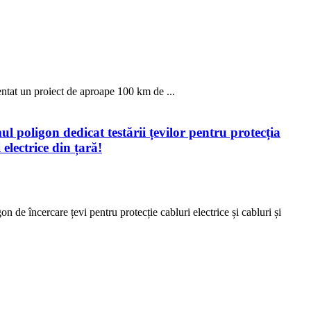
entat un proiect de aproape 100 km de ...
l poligon dedicat testării țevilor pentru protecția
 electrice din țară!
n de încercare țevi pentru protecție cabluri electrice și cabluri și