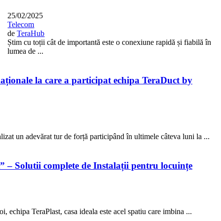
25/02/2025
Telecom
de
TeraHub
Știm cu toții cât de importantă este o conexiune rapidă și fiabilă în
lumea de ...
aționale la care a participat echipa TeraDuct by
zat un adevărat tur de forță participând în ultimele câteva luni la ...
 – Solutii complete de Instalații pentru locuințe
i, echipa TeraPlast, casa ideala este acel spatiu care imbina ...