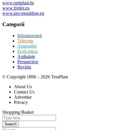
www.optiplast.hr
www.freiler.eu
www.pro-moulding.eu
Categorii
Infrastructură
Telecom
Amenajări
EcoLogica
Ambalaje
Perspective
Revista
© Copyright 1896 – 2026 TeraPlast
About Us
Contact Us
Advertise
Privacy
Shopping Basket