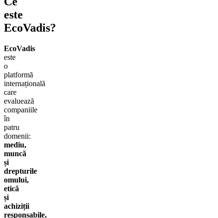
Ce
este
EcoVadis?
EcoVadis
este
o
platformă
internațională
care
evaluează
companiile
în
patru
domenii:
mediu,
muncă
și
drepturile
omului,
etică
și
achiziții
responsabile,