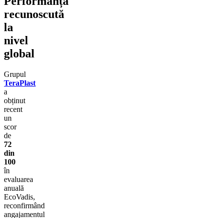
Performanță
recunoscută
la
nivel
global
Grupul
TeraPlast
a
obținut
recent
un
scor
de
72
din
100
în
evaluarea
anuală
EcoVadis,
reconfirmând
angajamentul