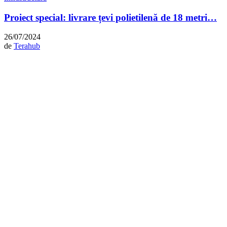
Proiect special: livrare țevi polietilenă de 18 metri…
26/07/2024
de
Terahub