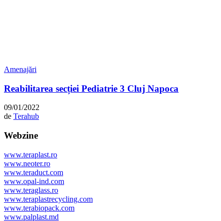
Amenajări
Reabilitarea secției Pediatrie 3 Cluj Napoca
09/01/2022
de
Terahub
Webzine
www.teraplast.ro
www.neoter.ro
www.teraduct.com
www.opal-ind.com
www.teraglass.ro
www.teraplastrecycling.com
www.terabiopack.com
www.palplast.md