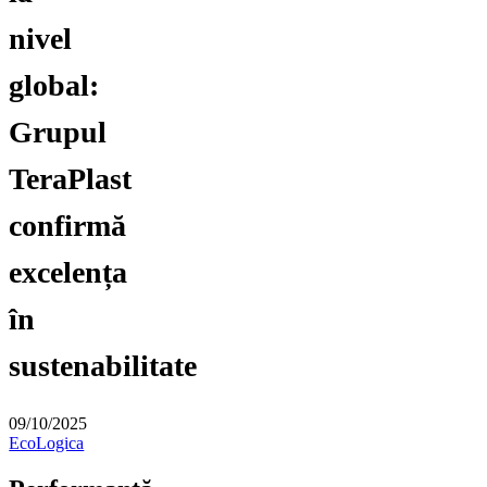
nivel
global:
Grupul
TeraPlast
confirmă
excelența
în
sustenabilitate
09/10/2025
EcoLogica