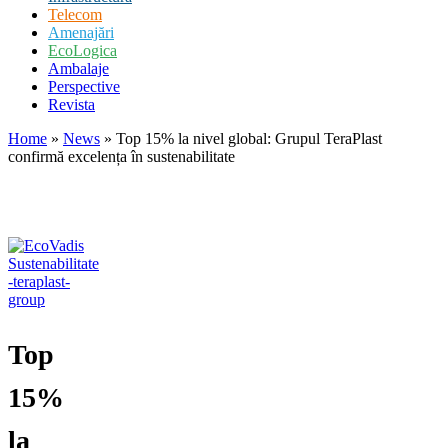
Telecom
Amenajări
EcoLogica
Ambalaje
Perspective
Revista
Home
»
News
»
Top 15% la nivel global: Grupul TeraPlast
confirmă excelența în sustenabilitate
Top
15%
la