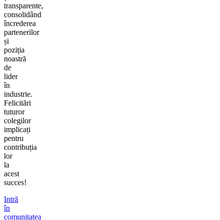
transparente,
consolidând
încrederea
partenerilor
și
poziția
noastră
de
lider
în
industrie.
Felicitări
tuturor
colegilor
implicați
pentru
contribuția
lor
la
acest
succes!
Intră
în
comunitatea