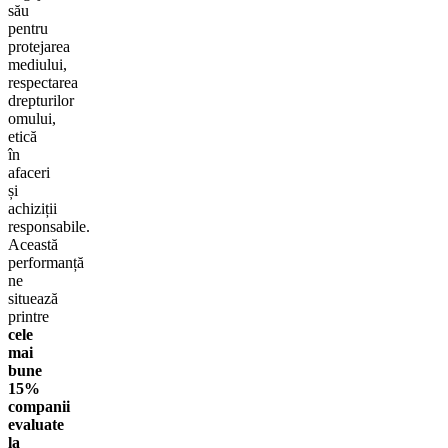
său
pentru
protejarea
mediului,
respectarea
drepturilor
omului,
etică
în
afaceri
și
achiziții
responsabile.
Această
performanță
ne
situează
printre
cele
mai
bune
15%
companii
evaluate
la