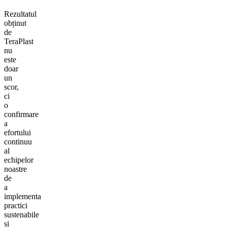
Rezultatul
obținut
de
TeraPlast
nu
este
doar
un
scor,
ci
o
confirmare
a
efortului
continuu
al
echipelor
noastre
de
a
implementa
practici
sustenabile
și