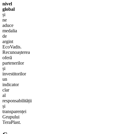
nivel
global
și
ne
aduce
medalia
de
argint
EcoVadis.
Recunoașterea
oferă
partenerilor
și
investitorilor
un
indicator
clar
al
responsabilității
și
transparenței
Grupului
TeraPlast.