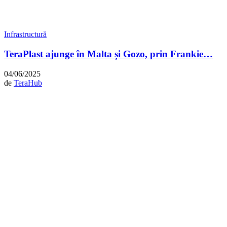
Infrastructură
TeraPlast ajunge în Malta și Gozo, prin Frankie…
04/06/2025
de
TeraHub