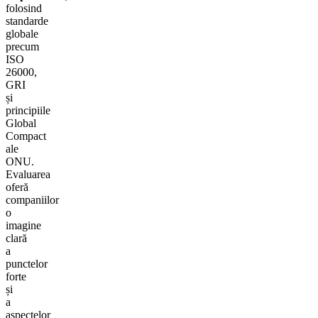
folosind
standarde
globale
precum
ISO
26000,
GRI
și
principiile
Global
Compact
ale
ONU.
Evaluarea
oferă
companiilor
o
imagine
clară
a
punctelor
forte
și
a
aspectelor